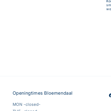
Ko
sm
wo
Openingtimes Bloemendaal
F
MON -closed-