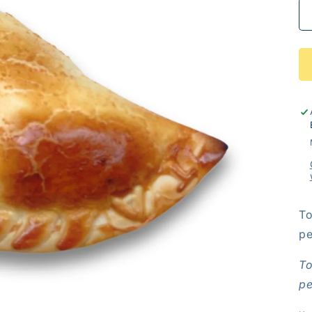
To
pe
To
pe