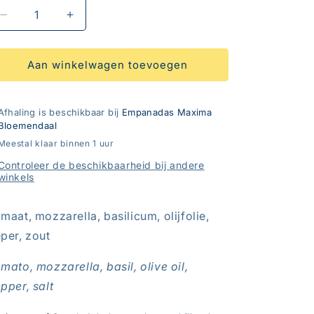
Aantal
Aantal
verlagen
verhogen
voor
voor
Caprese
Caprese
Aan winkelwagen toevoegen
Ⓥ
Ⓥ
Afhaling is beschikbaar bij
Empanadas Maxima
Bloemendaal
Meestal klaar binnen 1 uur
Controleer de beschikbaarheid bij andere
winkels
maat, mozzarella, basilicum, olijfolie,
per, zout
mato, mozzarella, basil, olive oil,
pper, salt