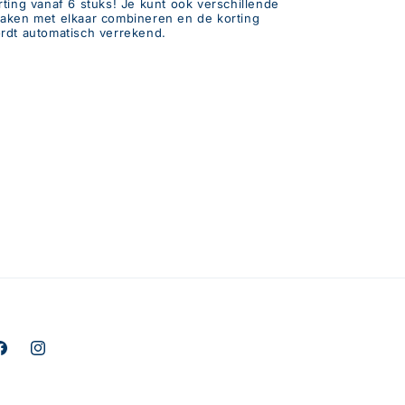
rting vanaf 6 stuks! Je kunt ook verschillende
aken met elkaar combineren en de korting
rdt automatisch verrekend.
acebook
Instagram