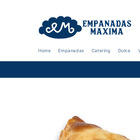
Meteen
naar de
content
Home
Empanadas
Catering
Dulce
un
Order online for pick-up or delivery
Ga direct naar
productinformatie