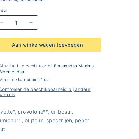
ntal
ntal
Aantal
Aantal
verlagen
verhogen
voor
voor
Vacio
Vacio
Aan winkelwagen toevoegen
&amp;
&amp;
Provolone
Provolone
-
-
Afhaling is beschikbaar bij
Empanadas Maxima
Special-
Special-
Bloemendaal
Meestal klaar binnen 1 uur
Controleer de beschikbaarheid bij andere
winkels
vette*, provolone**, ui, bosui,
imichurri, olijfolie, specerijen, peper,
ut