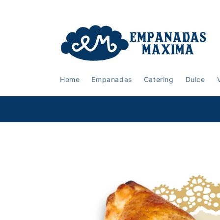
Meteen
naar de
content
Home
Empanadas
Catering
Dulce
un
Order online for pick-up or delivery
Ga direct naar
productinformatie