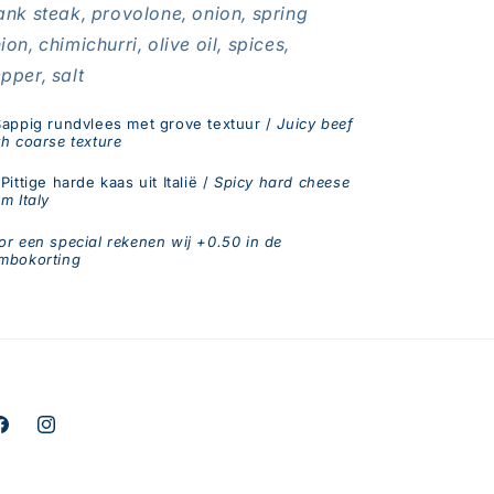
ank steak, provolone, onion, spring
ion, chimichurri, olive oil, spices,
pper, salt
Sappig rundvlees met grove textuur /
Juicy beef
th coarse texture
Pittige harde kaas uit Italië /
Spicy hard cheese
om Italy
or een special rekenen wij +0.50 in de
mbokorting
acebook
Instagram