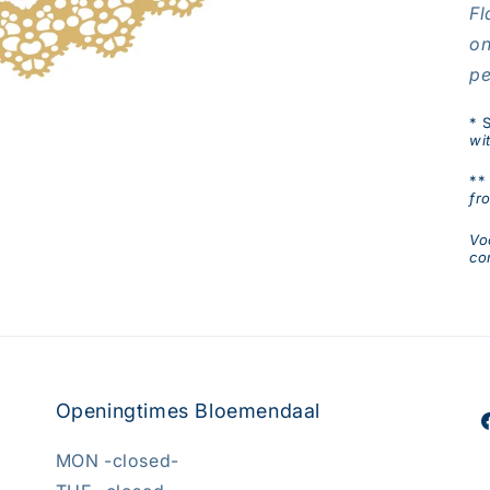
Fl
on
pe
* 
wi
** 
fr
Vo
co
Openingtimes Bloemendaal
F
MON -closed-