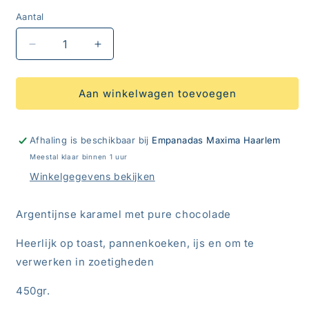
Aantal
Aantal
Aantal
Aantal
verlagen
verhogen
voor
voor
Dulce
Dulce
Aan winkelwagen toevoegen
de
de
Leche
Leche
Chocolate
Chocolate
Afhaling is beschikbaar bij
Empanadas Maxima Haarlem
450gr.
450gr.
Meestal klaar binnen 1 uur
Havanna
Havanna
Winkelgegevens bekijken
Argentijnse karamel met pure chocolade
Heerlijk op toast, pannenkoeken, ijs en om te
verwerken in zoetigheden
450gr.